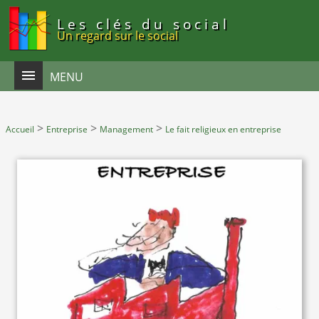
Panneau de gestion des cookies
Les clés du social
Un regard sur le social
MENU
>
>
>
Accueil
Entreprise
Management
Le fait religieux en entreprise