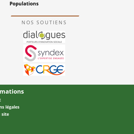
Populations
NOS SOUTIENS
rmations
t
ns légales
 site