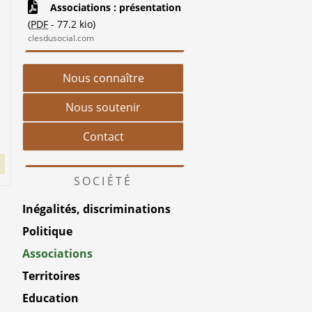
Associations : présentation
(
PDF
-
77.2 kio
)
clesdusocial.com
Nous connaître
Nous soutenir
Contact
SOCIÉTÉ
Inégalités, discriminations
Politique
Associations
Territoires
Education