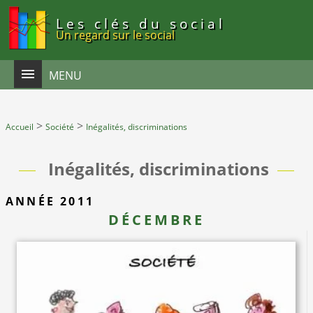
Panneau de gestion des cookies
Les clés du social
Un regard sur le social
MENU
>
>
Accueil
Société
Inégalités, discriminations
Inégalités, discriminations
ANNÉE 2011
DÉCEMBRE