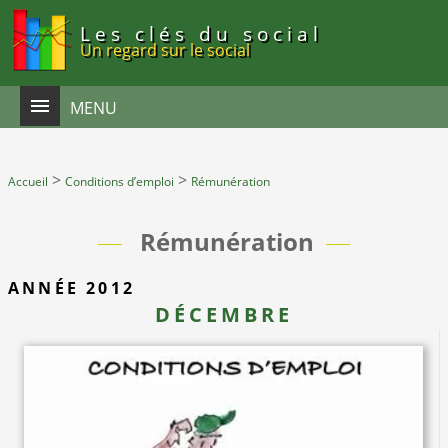
Panneau de gestion des cookies
Les clés du social
Un regard sur le social
MENU
>
>
Accueil
Conditions d’emploi
Rémunération
Rémunération
ANNÉE 2012
DÉCEMBRE