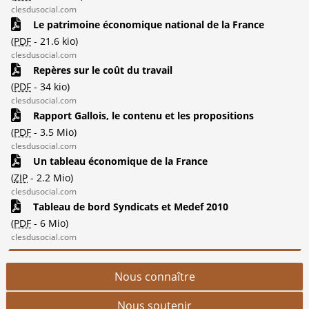
clesdusocial.com
Le patrimoine économique national de la France
(
PDF
-
21.6 kio
)
clesdusocial.com
Repères sur le coût du travail
(
PDF
-
34 kio
)
clesdusocial.com
Rapport Gallois, le contenu et les propositions
(
PDF
-
3.5 Mio
)
clesdusocial.com
Un tableau économique de la France
(
ZIP
-
2.2 Mio
)
clesdusocial.com
Tableau de bord Syndicats et Medef 2010
(
PDF
-
6 Mio
)
clesdusocial.com
Nous connaître
Nous soutenir