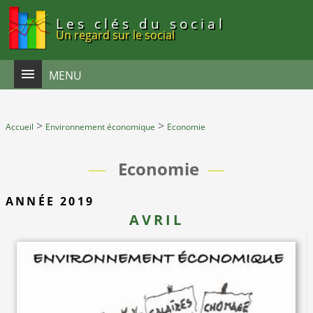
Panneau de gestion des cookies
Les clés du social
Un regard sur le social
MENU
>
>
Accueil
Environnement économique
Economie
Economie
ANNÉE 2019
AVRIL