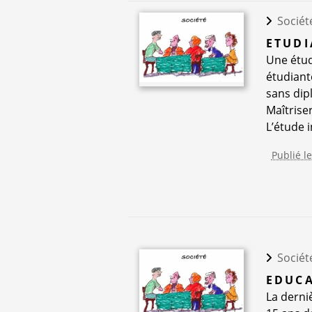
Sociét
ETUDI
Une étud
étudiante
sans dip
Maîtrise
L’étude i
Publié l
Sociét
EDUCA
La derni