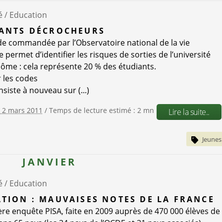
é /
Education
ANTS DÉCROCHEURS
e commandée par l’Observatoire national de la vie
 permet d’identifier les risques de sorties de l’université
lôme : cela représente 20 % des étudiants.
r les codes
nsiste à nouveau sur (...)
e 2 mars 2011
/ Temps de lecture estimé : 2 mn
Lire la suite..
Jeunes
JANVIER
é /
Education
TION : MAUVAISES NOTES DE LA FRANCE
ère enquête PISA, faite en 2009 auprès de 470 000 élèves de