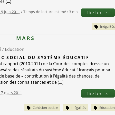
s (...)
e 9 juin 2011
/ Temps de lecture estimé : 3 mn
Lire la suite..
Inégalités
MARS
é /
Education
EC SOCIAL DU SYSTÈME ÉDUCATIF
t rapport (2010-2011) de la Cour des comptes dresse un
sévère des résultats du système éducatif français pour sa
de base de « contribution à l’égalité des chances, de
sion des connaissances et de (...)
e 7 mars 2011
Lire la suite..
Cohésion sociale
Inégalités
Education