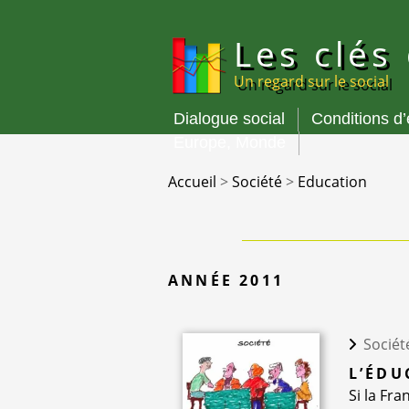
Panneau de gestion des cookies
Les clés
Un regard sur le social
Dialogue social
Conditions d
Menu
Europe, Monde
principal
Accueil
>
Société
>
Education
ANNÉE 2011
Sociét
L’ÉDU
Si la Fr