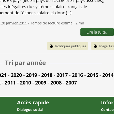
ans 65 pays (les 34 pays de l’OCDE et 31 pays associés),
les inégalités du système scolaire français, le
ement de l’échec scolaire et donc (...)
e 20 janvier 2011
/ Temps de lecture estimé : 2 mn
Lire la suite..
Politiques publiques
Inégalités
Tri par année
021
-
2020
-
2019
-
2018
-
2017
-
2016
-
2015
-
2014
2
-
2011
-
2010
-
2009
-
2008
-
2007
Accès rapide
Info
Dialogue social
Contac