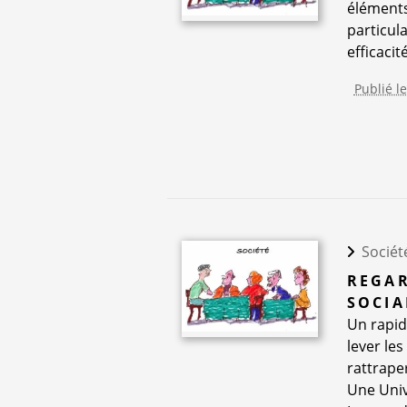
éléments
particul
efficacit
Publié l
Sociét
REGAR
SOCIA
Un rapid
lever les
rattrape
Une Univ