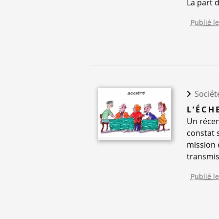
La part de
Publié l
Sociét
L’ÉCH
Un récen
constat 
mission 
transmis
Publié l