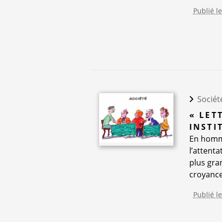
Publié l
Sociét
« LET
INSTI
En homma
l’attent
plus gra
croyance 
Publié l