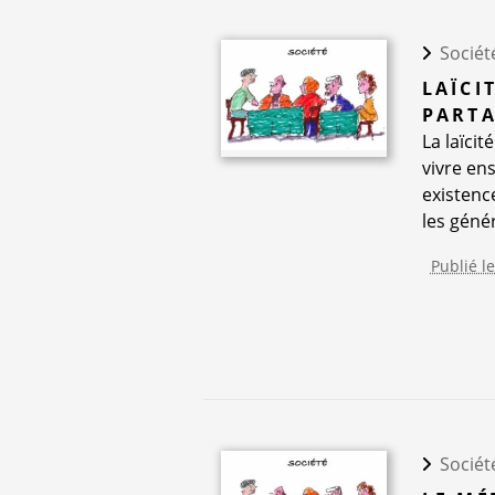
Sociét
LAÏCI
PARTA
La laïcit
vivre en
existence
les génér
Publié le
Sociét