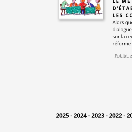
LE MÉ
D’ÉTA
LES C
Alors que
dialogue
sur la r
réforme de
Publié l
2025
-
2024
-
2023
-
2022
-
2
2013
-
201