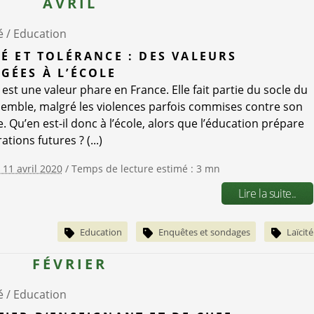
AVRIL
é /
Education
TÉ ET TOLÉRANCE : DES VALEURS
GÉES À L’ÉCOLE
é est une valeur phare en France. Elle fait partie du socle du
semble, malgré les violences parfois commises contre son
. Qu’en est-il donc à l’école, alors que l’éducation prépare
ations futures ? (...)
 11 avril 2020
/ Temps de lecture estimé : 3 mn
Lire la suite..
Education
Enquêtes et sondages
Laïcité
FÉVRIER
é /
Education