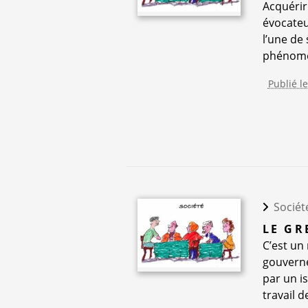
Acquérir 
évocateu
l’une de
phénomèn
Publié l
Sociét
LE GR
C’est un
gouverne
par un is
travail d