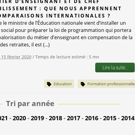
TIER D’ENSEIGNANT ET DE CHEF
BLISSEMENT : QUE NOUS APPRENNENT
OMPARAISONS INTERNATIONALES ?
 le ministre de l’Éducation nationale vient d’installer un
 social pour préparer la loi de programmation qui portera
evalorisation du métier d’enseignant en compensation de la
s retraites, il est (...)
e 15 février 2020
/ Temps de lecture estimé : 5 mn
Lire la suite..
Education
Formation professionnelle
Tri par année
021
-
2020
-
2019
-
2018
-
2017
-
2016
-
2015
-
2014
2
-
2011
-
2010
-
2009
-
2008
-
2007