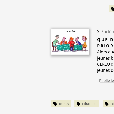
Sociét
QUE D
PRIOR
Alors qu
jeunes b
CEREQ da
jeunes de
Publié l
Jeunes
Education
Di