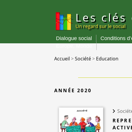
Panneau de gestion des cookies
Les clés
Un regard sur le social
Dialogue social
Conditions d
Menu
Europe, Monde
principal
Accueil
>
Société
>
Education
ANNÉE 2020
Sociét
REPRE
ACTIV