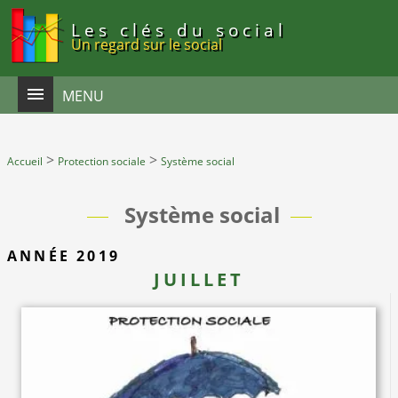
Panneau de gestion des cookies
Les clés du social
Un regard sur le social
MENU
>
>
Accueil
Protection sociale
Système social
Système social
ANNÉE 2019
JUILLET