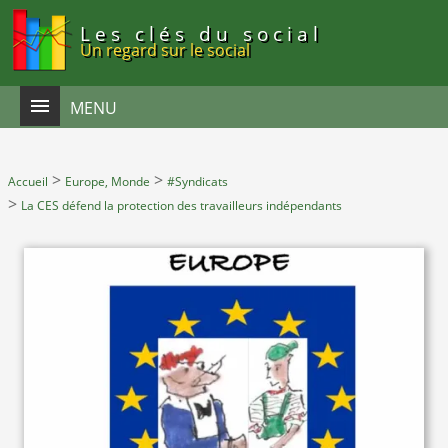
Panneau de gestion des cookies
Les clés du social
Un regard sur le social
MENU
>
>
Accueil
Europe, Monde
#Syndicats
>
La CES défend la protection des travailleurs indépendants