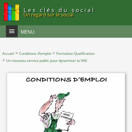
Panneau de gestion des cookies
Les clés du social
Un regard sur le social
MENU
>
>
Accueil
Conditions d’emploi
Formation Qualification
>
Un nouveau service public pour dynamiser la VAE