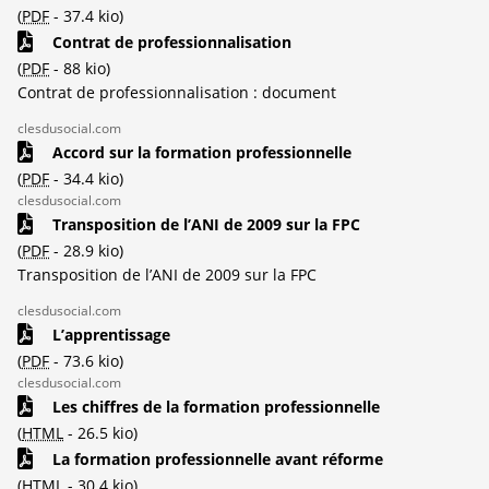
(
PDF
-
37.4 kio
)
Contrat de professionnalisation
(
PDF
-
88 kio
)
Contrat de professionnalisation : document
clesdusocial.com
Accord sur la formation professionnelle
(
PDF
-
34.4 kio
)
clesdusocial.com
Transposition de l’ANI de 2009 sur la FPC
(
PDF
-
28.9 kio
)
Transposition de l’ANI de 2009 sur la FPC
clesdusocial.com
L’apprentissage
(
PDF
-
73.6 kio
)
clesdusocial.com
Les chiffres de la formation professionnelle
(
HTML
-
26.5 kio
)
La formation professionnelle avant réforme
(
HTML
-
30.4 kio
)