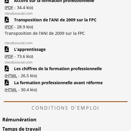
Accord sur la formation professionnelle
(
PDF
-
34.4 kio
)
clesdusocial.com
Transposition de l’ANI de 2009 sur la FPC
(
PDF
-
28.9 kio
)
Transposition de l’ANI de 2009 sur la FPC
clesdusocial.com
L’apprentissage
(
PDF
-
73.6 kio
)
clesdusocial.com
Les chiffres de la formation professionnelle
(
HTML
-
26.5 kio
)
La formation professionnelle avant réforme
(
HTML
-
30.4 kio
)
CONDITIONS D’EMPLOI
Rémunération
Temps de travail