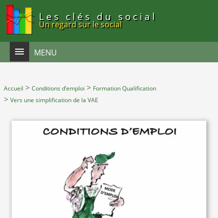
Panneau de gestion des cookies
Les clés du social
Un regard sur le social
MENU
>
>
Accueil
Conditions d’emploi
Formation Qualification
>
Vers une simplification de la VAE