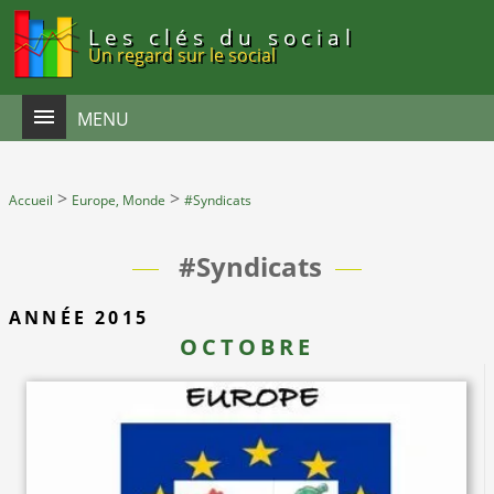
Panneau de gestion des cookies
Les clés du social
Un regard sur le social
MENU
>
>
Accueil
Europe, Monde
#Syndicats
#Syndicats
ANNÉE 2015
OCTOBRE