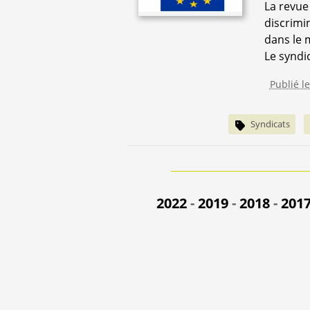
La revue
discrimi
dans le m
Le syndi
Publié l
Syndicats
2022
-
2019
-
2018
-
201