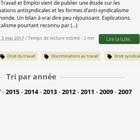
 Travail et Emploi vient de publier une étude sur les
nations antisyndicales et les formes d’anti-syndicalisme
onde. Un bilan à vrai dire peu réjouissant. Explications.
calisme pourtant reconnu par (...)
e 3 mai 2017
/ Temps de lecture estimé : 2 mn
Lire la suite..
Droit du travail
Discriminations au travail
Droit syndical
Tri par année
7
-
2015
-
2014
-
2013
-
2012
-
2011
-
2009
-
2007