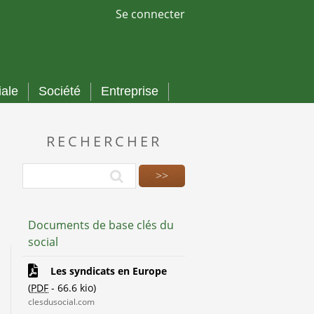
Se connecter
iale
Société
Entreprise
RECHERCHER
Documents de base clés du
social
Les syndicats en Europe
(
PDF
-
66.6 kio
)
clesdusocial.com