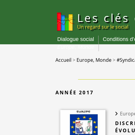
Panneau de gestion des cookies
Les clés
Un regard sur le social
Dialogue social
Conditions d
Menu
Europe, Monde
principal
Accueil
>
Europe, Monde
>
#Syndic
ANNÉE 2017
Europ
DISCR
ÉVOLU