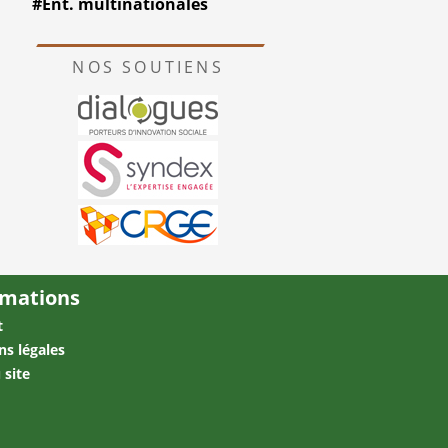
#Ent. multinationales
NOS SOUTIENS
rmations
t
ns légales
 site