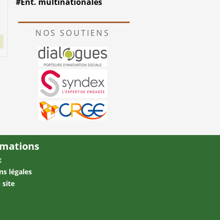
#Ent. multinationales
NOS SOUTIENS
rmations
t
ns légales
 site