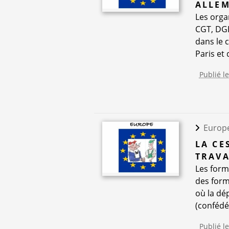
ALLEM
Les orga
CGT, DGB
dans le 
Paris et 
Publié l
Europ
LA CE
TRAVA
Les forme
des form
où la dé
(confédé
Publié l