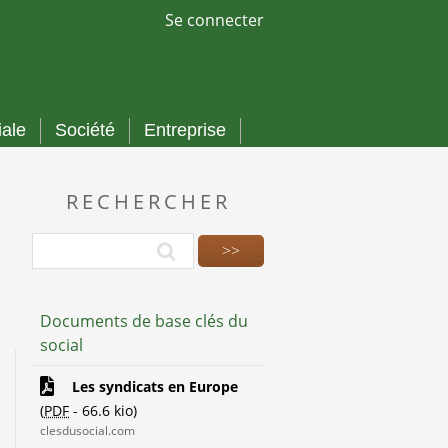
Se connecter
iale
Société
Entreprise
RECHERCHER
Documents de base clés du
social
Les syndicats en Europe
(
PDF
-
66.6 kio
)
clesdusocial.com