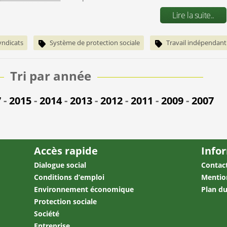
Lire la suite..
yndicats
Système de protection sociale
Travail indépendant
Tri par année
7
-
2015
-
2014
-
2013
-
2012
-
2011
-
2009
-
2007
Accès rapide
Info
Dialogue social
Contac
Conditions d’emploi
Mentio
Environnement économique
Plan du
Protection sociale
Société
Entreprise