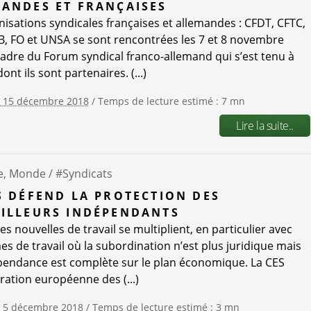
ANDES ET FRANÇAISES
nisations syndicales françaises et allemandes : CFDT, CFTC,
, FO et UNSA se sont rencontrées les 7 et 8 novembre
cadre du Forum syndical franco-allemand qui s’est tenu à
dont ils sont partenaires. (...)
e 15 décembre 2018
/ Temps de lecture estimé : 7 mn
Lire la suite..
e, Monde /
#Syndicats
S DÉFEND LA PROTECTION DES
ILLEURS INDÉPENDANTS
s nouvelles de travail se multiplient, en particulier avec
es de travail où la subordination n’est plus juridique mais
pendance est complète sur le plan économique. La CES
ration européenne des (...)
e 5 décembre 2018
/ Temps de lecture estimé : 3 mn