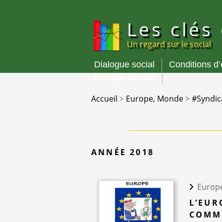
Panneau de gestion des cookies
Les clés
Un regard sur le social
Dialogue social
Conditions d
Menu
Europe, Monde
principal
Accueil
>
Europe, Monde
>
#Syndic
ANNÉE 2018
Europ
L’EUR
COMMU