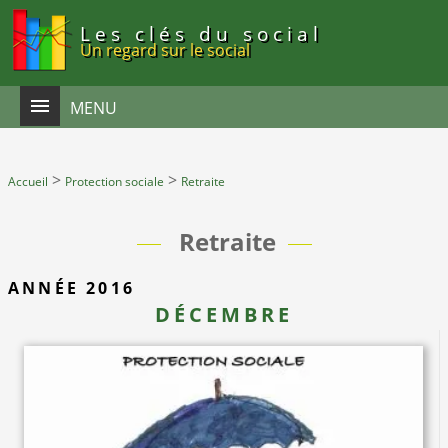
Panneau de gestion des cookies
Les clés du social
Un regard sur le social
MENU
>
>
Accueil
Protection sociale
Retraite
Retraite
ANNÉE 2016
DÉCEMBRE