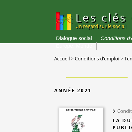
Panneau de gestion des cookies
Les clés
Un regard sur le social
Dialogue social
Conditions d
Menu
Europe, Monde
principal
Accueil
>
Conditions d’emploi
>
Tem
ANNÉE 2021
Condit
LA DU
PUBL