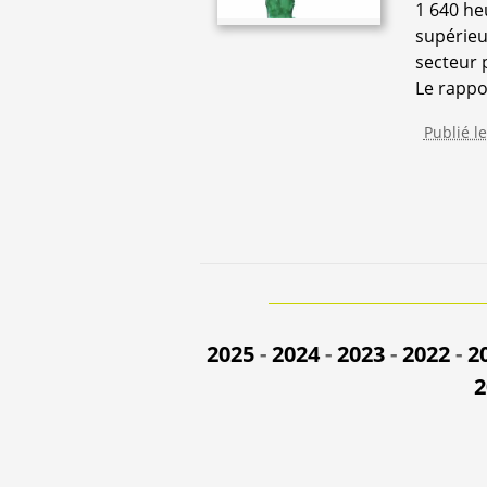
1 640 he
supérieur
secteur p
Le rappor
Publié le
2025
-
2024
-
2023
-
2022
-
2
2