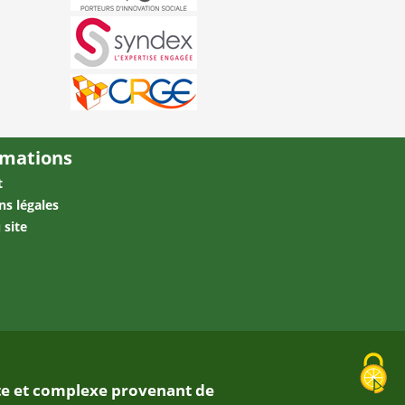
rmations
t
ns légales
 site
ante et complexe provenant de