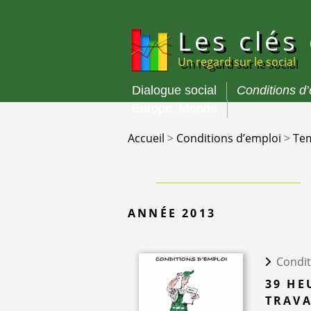
Panneau de gestion des cookies
Les clés
Un regard sur le social
Dialogue social
Conditions d
Menu
Europe, Monde
principal
Accueil
>
Conditions d’emploi
>
Tem
ANNÉE 2013
Condit
39 HE
TRAVA