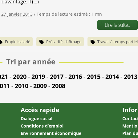
 davantage. Il (...)
e 27 janvier 2013
/ Temps de lecture estimé : 1 mn
Lire la suite..
Emploi salarié
Précarité, chômage
Travail à temps partiel
Tri par année
021
-
2020
-
2019
-
2017
-
2016
-
2015
-
2014
-
2013
011
-
2010
-
2009
-
2008
Accès rapide
Info
Dialogue social
Contac
Conditions d’emploi
Mentio
Environnement économique
Plan du