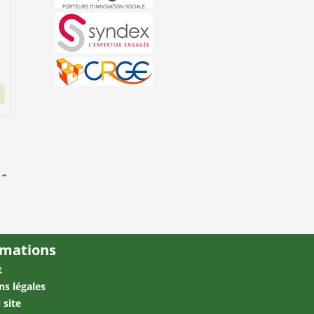
-
rmations
t
ns légales
 site