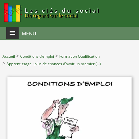
Panneau de gestion des cookies
Les clés du social
Un regard sur le social
MENU
>
>
Accueil
Conditions d’emploi
Formation Qualification
>
Apprentissage : plus de chances d’avoir un premier (…)