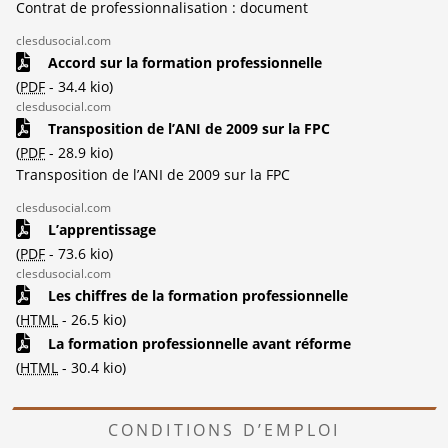
Contrat de professionnalisation : document
clesdusocial.com
Accord sur la formation professionnelle
(
PDF
-
34.4 kio
)
clesdusocial.com
Transposition de l’ANI de 2009 sur la FPC
(
PDF
-
28.9 kio
)
Transposition de l’ANI de 2009 sur la FPC
clesdusocial.com
L’apprentissage
(
PDF
-
73.6 kio
)
clesdusocial.com
Les chiffres de la formation professionnelle
(
HTML
-
26.5 kio
)
La formation professionnelle avant réforme
(
HTML
-
30.4 kio
)
CONDITIONS D’EMPLOI