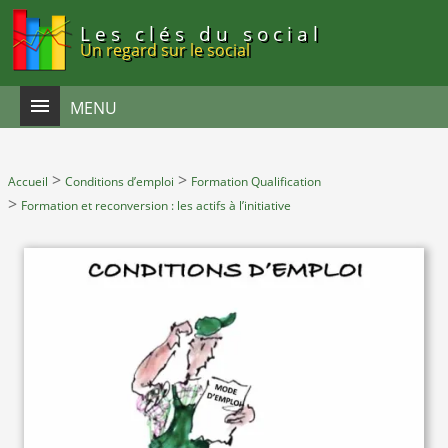
Panneau de gestion des cookies
Les clés du social
Un regard sur le social
MENU
>
>
Accueil
Conditions d’emploi
Formation Qualification
>
Formation et reconversion : les actifs à l’initiative