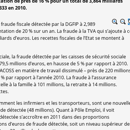
tion de près de 16 % pour un total de 3,864 milliards
333 en 2010.
 fraude fiscale détectée par la DGFIP à 2,989
tation de 20 % sur un an. La fraude à la TVA qui s’ajoute à c
lliards d’euros. Les recettes fiscales de l’Etat se montent à
iale, la fraude détectée par les caisses de sécurité sociale
79,5 millions d’euros, en hausse de 5 % par rapport à 2010.
ACOSS en matière de travail dissimulé – près de 220 million
% par rapport à l’année 2010. La fraude à l’assurance
le à la famille à 101 millions, la retraite à 14 millions.
tes.
mment les infirmiers et les transporteurs, sont une nouvell
de détectée (48 millions). Quant à Pôle Emploi, il voit
détectée s’accroître en 2011 dans des proportions
ions d’euros de fraude détectée, soit un niveau supérieur de