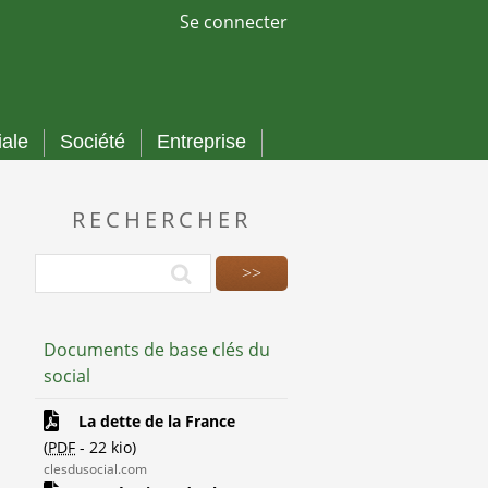
Se connecter
iale
Société
Entreprise
RECHERCHER
Documents de base clés du
social
La dette de la France
(
PDF
-
22 kio
)
1
clesdusocial.com