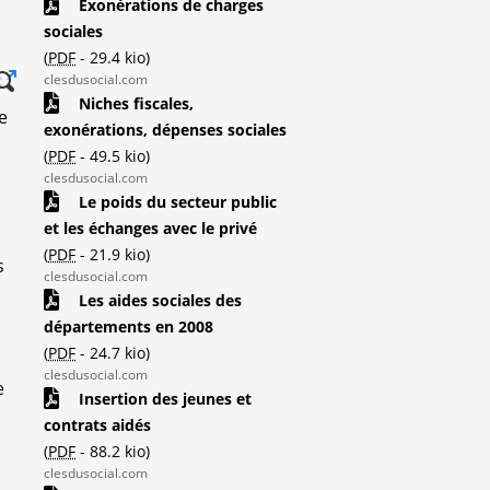
Exonérations de charges
sociales
(
PDF
-
29.4 kio
)
clesdusocial.com
Niches fiscales,
e
exonérations, dépenses sociales
(
PDF
-
49.5 kio
)
clesdusocial.com
Le poids du secteur public
et les échanges avec le privé
(
PDF
-
21.9 kio
)
s
clesdusocial.com
Les aides sociales des
départements en 2008
(
PDF
-
24.7 kio
)
clesdusocial.com
e
Insertion des jeunes et
contrats aidés
(
PDF
-
88.2 kio
)
clesdusocial.com