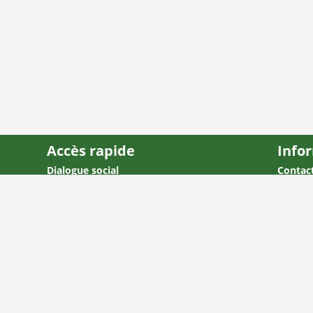
Accès rapide
Info
Dialogue social
Contac
Conditions d’emploi
Mentio
Environnement économique
Plan du
Protection sociale
Société
Entreprise
Europe, Monde
© 2005 - 2026