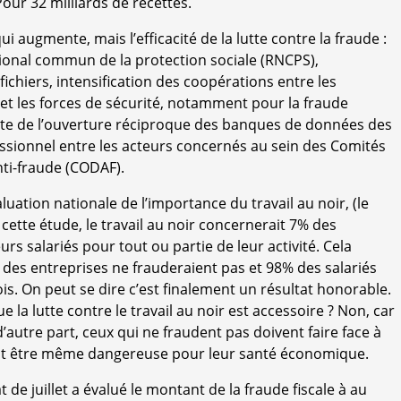
Pour 32 milliards de recettes.
i augmente, mais l’efficacité de la lutte contre la fraude :
ional commun de la protection sociale (RNCPS),
chiers, intensification des coopérations entre les
et les forces de sécurité, notamment pour la fraude
ite de l’ouverture réciproque des banques de données des
essionnel entre les acteurs concernés au sein des Comités
ti-fraude (CODAF).
luation nationale de l’importance du travail au noir, (le
 cette étude, le travail au noir concernerait 7% des
rs salariés pour tout ou partie de leur activité. Cela
 des entreprises ne frauderaient pas et 98% des salariés
ois. On peut se dire c’est finalement un résultat honorable.
 la lutte contre le travail au noir est accessoire ? Non, car
 d’autre part, ceux qui ne fraudent pas doivent faire face à
ut être même dangereuse pour leur santé économique.
e juillet a évalué le montant de la fraude fiscale à au