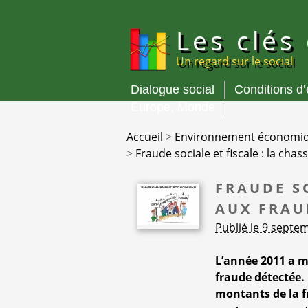
Panneau de gestion des cookies
Les clés
Un regard sur le social
Dialogue social
Conditions d
Menu
Europe, Monde
principal
Accueil
>
Environnement économi
>
Fraude sociale et fiscale : la cha
FRAUDE SO
AUX FRAU
Publié le 9 septe
L’année 2011 a m
fraude détectée. 
montants de la fr