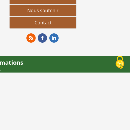
Nous soutenir
Contact
RSS
Facebook
Linkedin
rmations
t
ns légales
 site