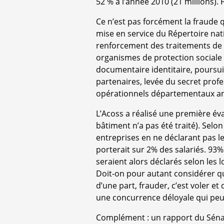
52 % à l’année 2010 (21 millions). 
Ce n’est pas forcément la fraude qu
mise en service du Répertoire nat
renforcement des traitements de fi
organismes de protection sociale 
documentaire identitaire, poursu
partenaires, levée du secret prof
opérationnels départementaux an
L’Acoss a réalisé une première éva
bâtiment n’a pas été traité). Selon
entreprises en ne déclarant pas leu
porterait sur 2% des salariés. 93%
seraient alors déclarés selon les l
Doit-on pour autant considérer que
d’une part, frauder, c’est voler et
une concurrence déloyale qui pe
Complément : un rapport du Sénat d