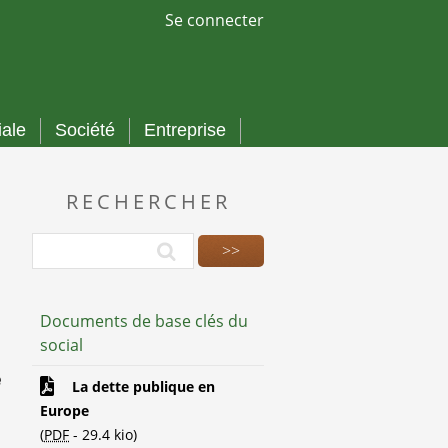
Se connecter
iale
Société
Entreprise
RECHERCHER
Documents de base clés du
social
e
La dette publique en
Europe
(
PDF
-
29.4 kio
)