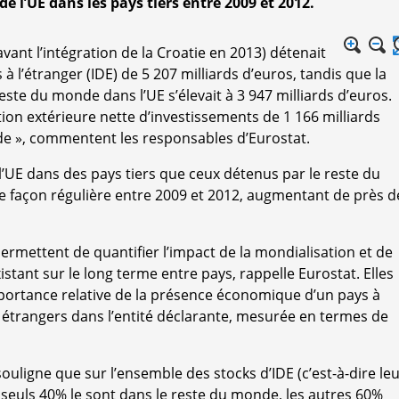
e l’UE dans les pays tiers entre 2009 et 2012.
(avant l’intégration de la Croatie en 2013) détenait
à l’étranger (IDE) de 5 207 milliards d’euros, tandis que la
este du monde dans l’UE s’élevait à 3 947 milliards d’euros.
sition extérieure nette d’investissements de 1 166 milliards
de », commentent les responsables d’Eurostat.
l’UE dans des pays tiers que ceux détenus par le reste du
e façon régulière entre 2009 et 2012, augmentant de près d
ermettent de quantifier l’impact de la mondialisation et de
tant sur le long terme entre pays, rappelle Eurostat. Elles
mportance relative de la présence économique d’un pays à
s étrangers dans l’entité déclarante, mesurée en termes de
souligne que sur l’ensemble des stocks d’IDE (c’est-à-dire le
 seuls 40% le sont dans le reste du monde, les autres 60%