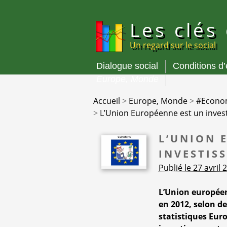
Panneau de gestion des cookies
Les clés
Un regard sur le social
Dialogue social
Conditions d
Menu
Europe, Monde
principal
Accueil
>
Europe, Monde
>
#Econo
>
L’Union Européenne est un inves
L’UNION 
INVESTIS
Publié le 27 avril 
L’Union européen
en 2012, selon de
statistiques Euro