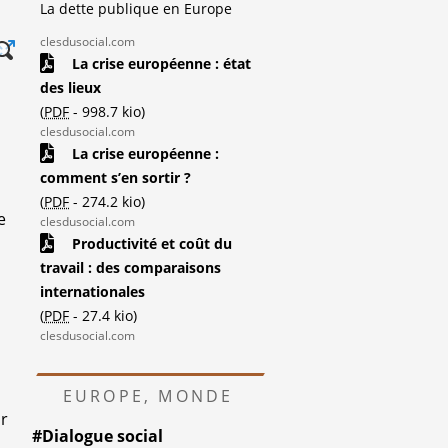
La dette publique en Europe
clesdusocial.com
La crise européenne : état
des lieux
(
PDF
-
998.7 kio
)
clesdusocial.com
La crise européenne :
comment s’en sortir ?
(
PDF
-
274.2 kio
)
e
clesdusocial.com
Productivité et coût du
travail : des comparaisons
internationales
(
PDF
-
27.4 kio
)
clesdusocial.com
EUROPE, MONDE
ur
#Dialogue social