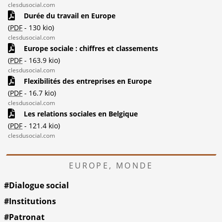
clesdusocial.com
Durée du travail en Europe
(
PDF
-
130 kio
)
clesdusocial.com
Europe sociale : chiffres et classements
(
PDF
-
163.9 kio
)
clesdusocial.com
Flexibilités des entreprises en Europe
(
PDF
-
16.7 kio
)
clesdusocial.com
Les relations sociales en Belgique
(
PDF
-
121.4 kio
)
clesdusocial.com
EUROPE, MONDE
#Dialogue social
#Institutions
#Patronat