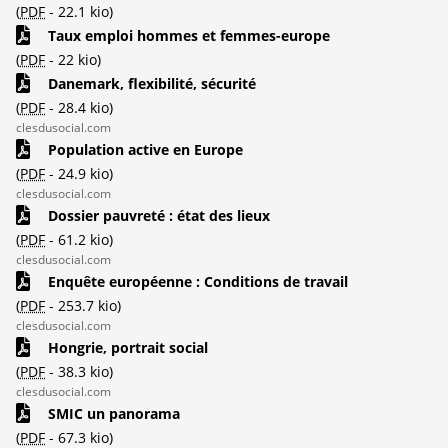
(
PDF
-
22.1 kio
)
Taux emploi hommes et femmes-europe
(
PDF
-
22 kio
)
Danemark, flexibilité, sécurité
(
PDF
-
28.4 kio
)
clesdusocial.com
Population active en Europe
(
PDF
-
24.9 kio
)
clesdusocial.com
Dossier pauvreté : état des lieux
(
PDF
-
61.2 kio
)
clesdusocial.com
Enquête européenne : Conditions de travail
(
PDF
-
253.7 kio
)
clesdusocial.com
Hongrie, portrait social
(
PDF
-
38.3 kio
)
clesdusocial.com
SMIC un panorama
(
PDF
-
67.3 kio
)