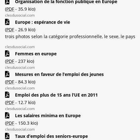
Organisation de la fonction publique en Europe
(
PDF
-
35.9 kio
)
clesdusocial.com
Europe : espérance de vie
(
PDF
-
26.9 kio
)
trois photos selon la catégorie professionnelle, le sexe, le pays
clesdusocial.com
Femmes en europe
(
PDF
-
237 kio
)
clesdusocial.com
Mesures en faveur de l’emploi des jeunes
(
PDF
-
84.3 kio
)
clesdusocial.com
Emploi des plus de 15 ans l’UE en 2011
(
PDF
-
12.7 kio
)
clesdusocial.com
Les salaires minima en Europe
(
PDF
-
150.3 kio
)
clesdusocial.com
Taux d’emploi des seniors-europe