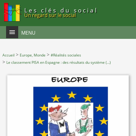
Panneau de gestion des cookies
Les clés du social
Un regard sur le social
MENU
>
>
Accueil
Europe, Monde
#Réalités sociales
>
Le classement PISA en Espagne : des résultats du système (…)