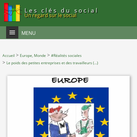
Panneau de gestion des cookies
Les clés du social
Un regard sur le social
MENU
>
>
Accueil
Europe, Monde
#Réalités sociales
>
Le poids des petites entreprises et des travailleurs (…)