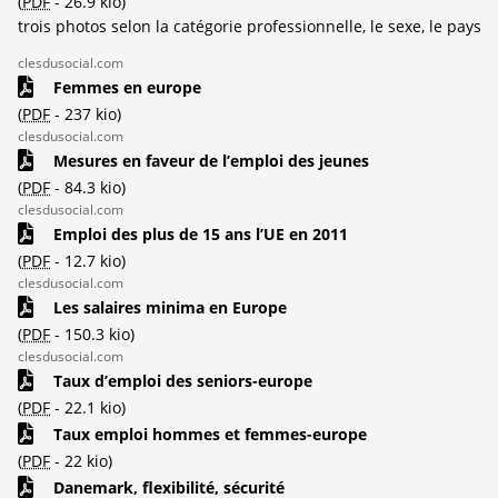
(
PDF
-
26.9 kio
)
trois photos selon la catégorie professionnelle, le sexe, le pays
clesdusocial.com
Femmes en europe
(
PDF
-
237 kio
)
clesdusocial.com
Mesures en faveur de l’emploi des jeunes
(
PDF
-
84.3 kio
)
clesdusocial.com
Emploi des plus de 15 ans l’UE en 2011
(
PDF
-
12.7 kio
)
clesdusocial.com
Les salaires minima en Europe
(
PDF
-
150.3 kio
)
clesdusocial.com
Taux d’emploi des seniors-europe
(
PDF
-
22.1 kio
)
Taux emploi hommes et femmes-europe
(
PDF
-
22 kio
)
Danemark, flexibilité, sécurité