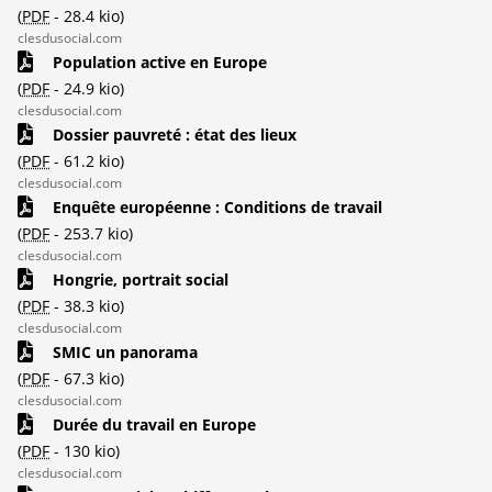
(
PDF
-
28.4 kio
)
clesdusocial.com
Population active en Europe
(
PDF
-
24.9 kio
)
clesdusocial.com
Dossier pauvreté : état des lieux
(
PDF
-
61.2 kio
)
clesdusocial.com
Enquête européenne : Conditions de travail
(
PDF
-
253.7 kio
)
clesdusocial.com
Hongrie, portrait social
(
PDF
-
38.3 kio
)
clesdusocial.com
SMIC un panorama
(
PDF
-
67.3 kio
)
clesdusocial.com
Durée du travail en Europe
(
PDF
-
130 kio
)
clesdusocial.com