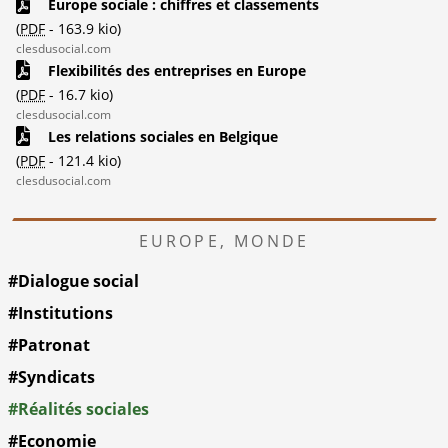
Europe sociale : chiffres et classements
(
PDF
-
163.9 kio
)
clesdusocial.com
Flexibilités des entreprises en Europe
(
PDF
-
16.7 kio
)
clesdusocial.com
Les relations sociales en Belgique
(
PDF
-
121.4 kio
)
clesdusocial.com
EUROPE, MONDE
#Dialogue social
#Institutions
#Patronat
#Syndicats
#Réalités sociales
#Economie