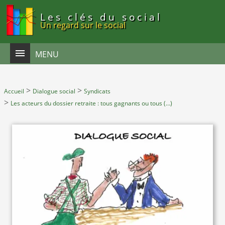
Panneau de gestion des cookies
Les clés du social
Un regard sur le social
MENU
>
>
Accueil
Dialogue social
Syndicats
>
Les acteurs du dossier retraite : tous gagnants ou tous (…)