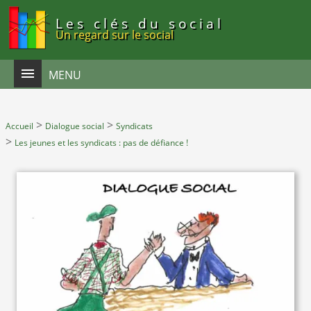
Panneau de gestion des cookies
Les clés du social
Un regard sur le social
MENU
>
>
Accueil
Dialogue social
Syndicats
>
Les jeunes et les syndicats : pas de défiance !