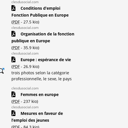
clesdusocial.com
Conditions d’emploi
Fonction Publique en Europe
(
PDF
-
27.5 kio
)
clesdusocial.com
Organisation de la fonction
publique en Europe
(
PDF
-
35.9 kio
)
clesdusocial.com
Europe : espérance de vie
(
PDF
-
26.9 kio
)
trois photos selon la catégorie
professionnelle, le sexe, le pays
clesdusocial.com
Femmes en europe
(
PDF
-
237 kio
)
clesdusocial.com
Mesures en faveur de
l’emploi des jeunes
(
PDF
-
84.3 kio
)