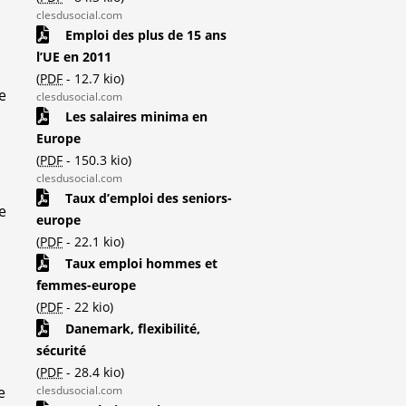
clesdusocial.com
Emploi des plus de 15 ans
l’UE en 2011
(
PDF
-
12.7 kio
)
e
clesdusocial.com
Les salaires minima en
Europe
(
PDF
-
150.3 kio
)
clesdusocial.com
Taux d’emploi des seniors-
e
europe
(
PDF
-
22.1 kio
)
Taux emploi hommes et
femmes-europe
(
PDF
-
22 kio
)
Danemark, flexibilité,
sécurité
(
PDF
-
28.4 kio
)
e
clesdusocial.com