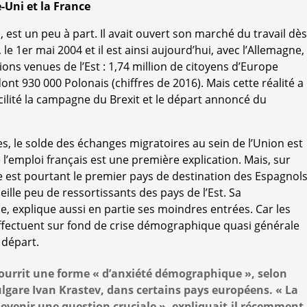
-Uni et la France
st un peu à part. Il avait ouvert son marché du travail dès
 le 1er mai 2004 et il est ainsi aujourd’hui, avec l’Allemagne,
ions venues de l’Est : 1,74 million de citoyens d’Europe
nt 930 000 Polonais (chiffres de 2016). Mais cette réalité a
cilité la campagne du Brexit et le départ annoncé du
s, le solde des échanges migratoires au sein de l’Union est
 l’emploi français est une première explication. Mais, sur
e est pourtant le premier pays de destination des Espagnol
eille peu de ressortissants des pays de l’Est. Sa
 explique aussi en partie ses moindres entrées. Car les
effectuent sur fond de crise démographique quasi générale
 départ.
nourrit une forme « d’anxiété démographique », selon
ulgare Ivan Krastev, dans certains pays européens. « La
evenir une question cruciale », expliquait-il récemment