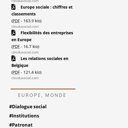
clesdusocial.com
Europe sociale : chiffres et
classements
(
PDF
-
163.9 kio
)
clesdusocial.com
Flexibilités des entreprises
en Europe
(
PDF
-
16.7 kio
)
clesdusocial.com
Les relations sociales en
Belgique
(
PDF
-
121.4 kio
)
s
clesdusocial.com
EUROPE, MONDE
#Dialogue social
#Institutions
#Patronat