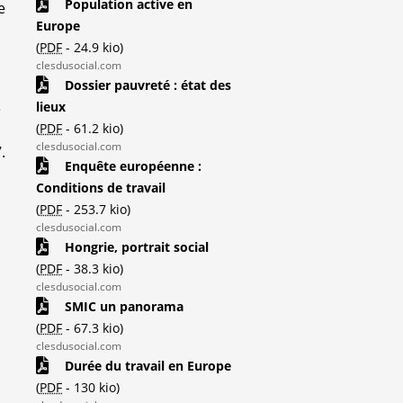
Population active en
e
Europe
(
PDF
-
24.9 kio
)
clesdusocial.com
Dossier pauvreté : état des
lieux
e
(
PDF
-
61.2 kio
)
clesdusocial.com
.
Enquête européenne :
Conditions de travail
(
PDF
-
253.7 kio
)
clesdusocial.com
Hongrie, portrait social
(
PDF
-
38.3 kio
)
clesdusocial.com
SMIC un panorama
(
PDF
-
67.3 kio
)
clesdusocial.com
Durée du travail en Europe
(
PDF
-
130 kio
)