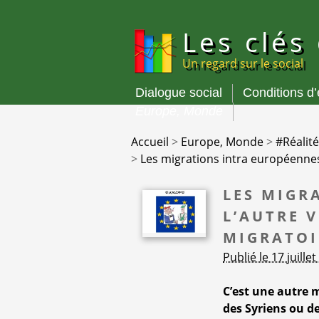
Panneau de gestion des cookies
Les clés
Un regard sur le social
Dialogue social
Conditions d
Menu
Europe, Monde
principal
Accueil
>
Europe, Monde
>
#Réalité
>
Les migrations intra européennes,
LES MIGR
L’AUTRE 
MIGRATOI
Publié le 17 juille
C’est une autre m
des Syriens ou d