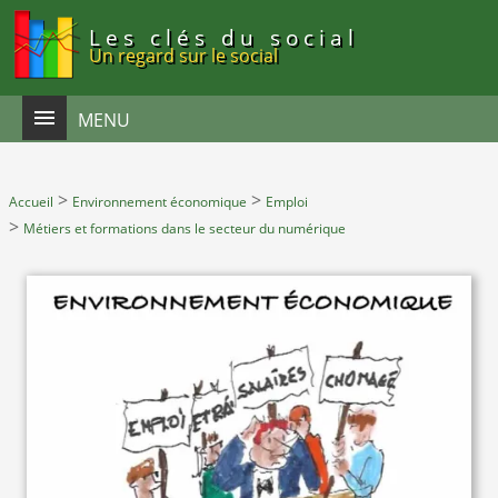
Panneau de gestion des cookies
Les clés du social
Un regard sur le social
MENU
>
>
Accueil
Environnement économique
Emploi
>
Métiers et formations dans le secteur du numérique