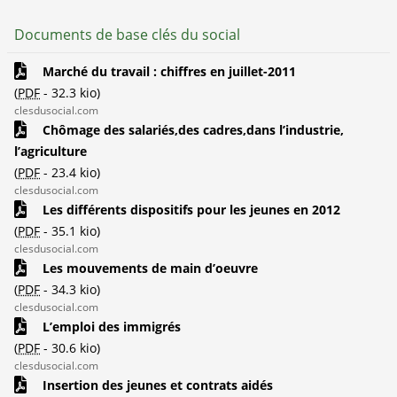
Documents de base clés du social
Marché du travail : chiffres en juillet-2011
(
PDF
-
32.3 kio
)
clesdusocial.com
Chômage des salariés,des cadres,dans l’industrie,
l’agriculture
(
PDF
-
23.4 kio
)
clesdusocial.com
Les différents dispositifs pour les jeunes en 2012
(
PDF
-
35.1 kio
)
clesdusocial.com
Les mouvements de main d’oeuvre
(
PDF
-
34.3 kio
)
clesdusocial.com
L’emploi des immigrés
(
PDF
-
30.6 kio
)
clesdusocial.com
Insertion des jeunes et contrats aidés