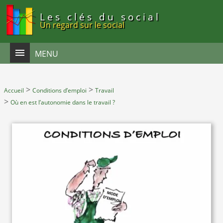
Panneau de gestion des cookies
Les clés du social
Un regard sur le social
MENU
>
>
Accueil
Conditions d’emploi
Travail
>
Où en est l’autonomie dans le travail ?