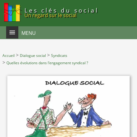
Panneau de gestion des cookies
Les clés du social
Un regard sur le social
MENU
>
>
Accueil
Dialogue social
Syndicats
>
Quelles évolutions dans l’engagement syndical ?