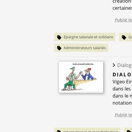
création
certaine
Publié l
Epargne salariale et solidaire
S
Administrateurs salariés
Dialog
DIALO
Vigeo Eir
dans les
dans le 
notation 
Publié l
International et mondialisation