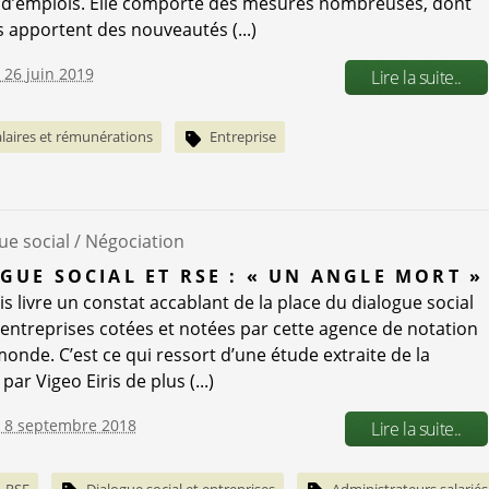
 d’emplois. Elle comporte des mesures nombreuses, dont
s apportent des nouveautés (...)
e 26 juin 2019
Lire la suite..
alaires et rémunérations
Entreprise
ue social /
Négociation
GUE SOCIAL ET RSE : « UN ANGLE MORT »
is livre un constat accablant de la place du dialogue social
 entreprises cotées et notées par cette agence de notation
monde. C’est ce qui ressort d’une étude extraite de la
par Vigeo Eiris de plus (...)
e 8 septembre 2018
Lire la suite..
RSE
Dialogue social et entreprises
Administrateurs salariés