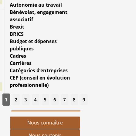
Autonomie au travail
Bénévolat, engagement
associatif
Brexit
BRICS
Budget et dépenses
publiques
Cadres
Carrières
Catégories d’entreprises
CEP (conseil en évolution
professionnelle)
1
2
3
4
5
6
7
8
9
Nous connaître
Nous soutenir