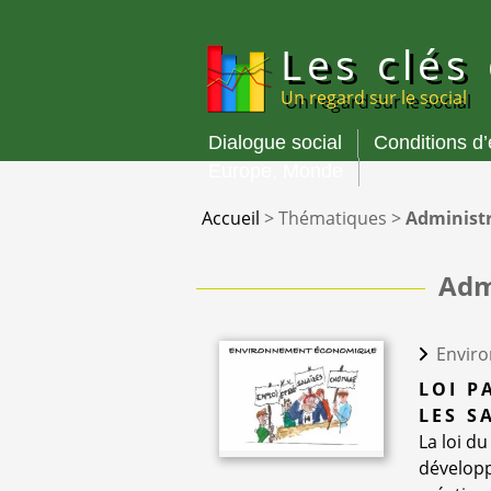
Panneau de gestion des cookies
Les clés
Un regard sur le social
Dialogue social
Conditions d
Menu
Europe, Monde
principal
Accueil
>
Thématiques
>
Administr
Adm
Envir
LOI P
LES S
La loi du
développ