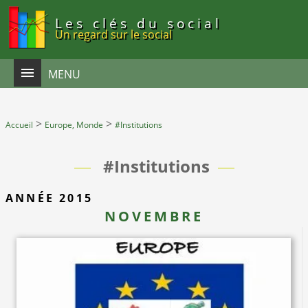
Panneau de gestion des cookies
Les clés du social
Un regard sur le social
MENU
>
>
Accueil
Europe, Monde
#Institutions
#Institutions
ANNÉE 2015
NOVEMBRE