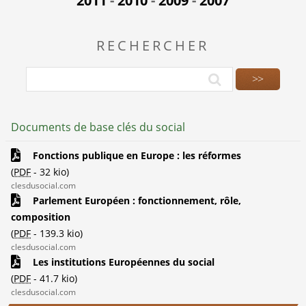
2011
-
2010
-
2009
-
2007
RECHERCHER
Documents de base clés du social
Fonctions publique en Europe : les réformes
(
PDF
-
32 kio
)
clesdusocial.com
Parlement Européen : fonctionnement, rôle,
composition
(
PDF
-
139.3 kio
)
clesdusocial.com
Les institutions Européennes du social
(
PDF
-
41.7 kio
)
clesdusocial.com