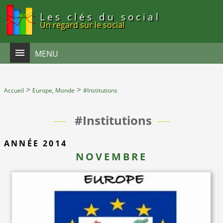
Panneau de gestion des cookies
Les clés du social
Un regard sur le social
MENU
>
>
Accueil
Europe, Monde
#Institutions
#Institutions
ANNÉE 2014
NOVEMBRE