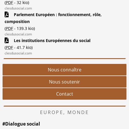
(
PDF
-
32 kio
)
clesdusocial.com
Parlement Européen : fonctionnement, rôle,
composition
(
PDF
-
139.3 kio
)
clesdusocial.com
Les institutions Européennes du social
(
PDF
-
41.7 kio
)
clesdusocial.com
Nous connaître
Nous soutenir
Contact
EUROPE, MONDE
#Dialogue social