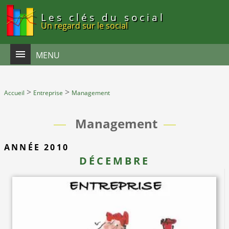
Panneau de gestion des cookies
Les clés du social
Un regard sur le social
MENU
>
>
Accueil
Entreprise
Management
Management
ANNÉE 2010
DÉCEMBRE