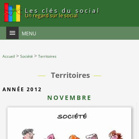
Panneau de gestion des cookies
Les clés du social
Un regard sur le social
MENU
>
>
Accueil
Société
Territoires
Territoires
ANNÉE 2012
NOVEMBRE