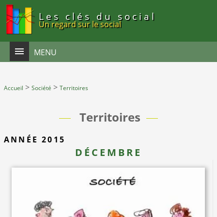
Panneau de gestion des cookies
Les clés du social
Un regard sur le social
MENU
>
>
Accueil
Société
Territoires
Territoires
ANNÉE 2015
DÉCEMBRE