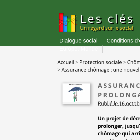
Panneau de gestion des cookies
Les clés
Un regard sur le social
Dialogue social
Conditions d
Menu
Europe, Monde
principal
Accueil
>
Protection sociale
>
Chô
>
Assurance chômage : une nouvell
ASSURANC
PROLONGA
Publié le 16 octo
Un projet de déc
prolonger, jusqu’
chômage qui arriv