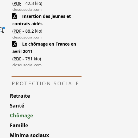
(
PDF
-
42.3 kio
)
clesdusocial.com
Insertion des jeunes et
contrats aidés
(
PDF
-
88.2 kio
)
clesdusocial.com
Le chômage en France en
avril 2011
(
PDF
-
781 kio
)
clesdusocial.com
PROTECTION SOCIALE
Retraite
Santé
Chômage
Famille
Minima sociaux