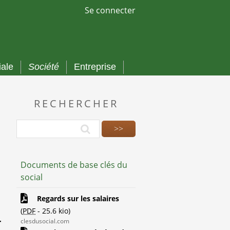
Se connecter
iale
Société
Entreprise
RECHERCHER
Documents de base clés du
social
Regards sur les salaires
(
PDF
-
25.6 kio
)
r
clesdusocial.com