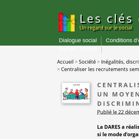
Panneau de gestion des cookies
Les clés
Un regard sur le social
Dialogue social
Conditions d
Menu
Europe, Monde
principal
Accueil
>
Société
>
Inégalités, disc
>
Centraliser les recrutements sem
CENTRALI
UN MOYEN
DISCRIMI
Publié le 22 déc
La DARES a réali
si le mode d’org