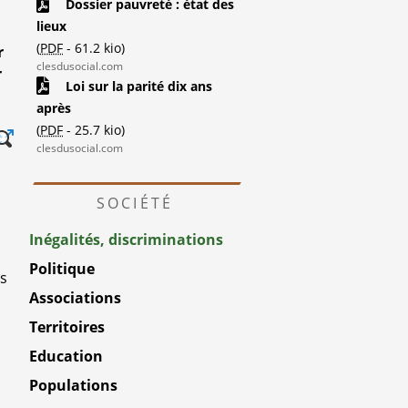
Dossier pauvreté : état des
lieux
(
PDF
-
61.2 kio
)
r
clesdusocial.com
r
Loi sur la parité dix ans
après
(
PDF
-
25.7 kio
)
clesdusocial.com
SOCIÉTÉ
Inégalités, discriminations
Politique
es
Associations
Territoires
Education
Populations