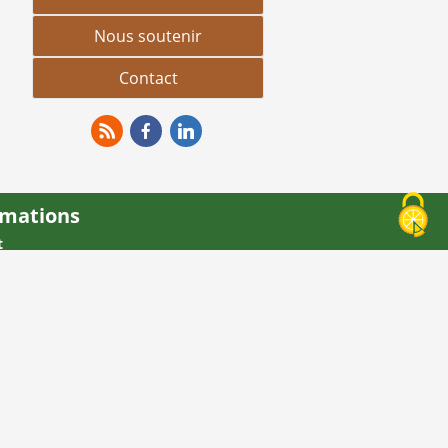
Nous soutenir
Contact
RSS
Facebook
Linkedin
rmations
t
ns légales
 site