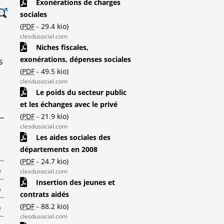
Exonérations de charges
sociales
(
PDF
-
29.4 kio
)
clesdusocial.com
Niches fiscales,
exonérations, dépenses sociales
s
(
PDF
-
49.5 kio
)
clesdusocial.com
Le poids du secteur public
et les échanges avec le privé
(
PDF
-
21.9 kio
)
clesdusocial.com
Les aides sociales des
départements en 2008
(
PDF
-
24.7 kio
)
%
clesdusocial.com
Insertion des jeunes et
%
contrats aidés
%
(
PDF
-
88.2 kio
)
clesdusocial.com