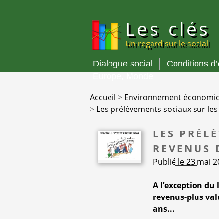
Panneau de gestion des cookies
Les clés
Un regard sur le social
Dialogue social
Conditions d
Menu
Europe, Monde
principal
Accueil
>
Environnement économi
>
Les prélèvements sociaux sur les
LES PRÉL
REVENUS 
Publié le 23 mai 
A l’exception du 
revenus-plus val
ans...