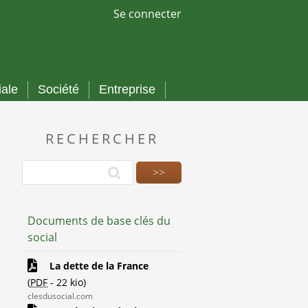
Se connecter
iale
Société
Entreprise
RECHERCHER
Documents de base clés du
social
La dette de la France
(
PDF
-
22 kio
)
clesdusocial.com