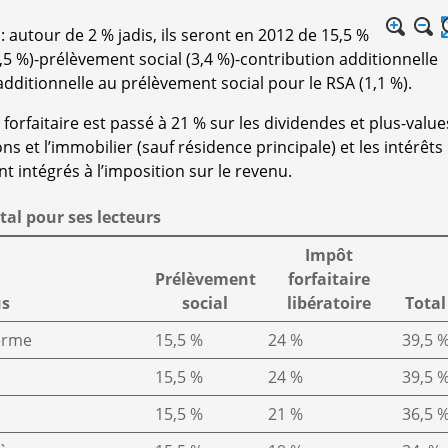
: autour de 2 % jadis, ils seront en 2012 de 15,5 %
,5 %)-prélèvement social (3,4 %)-contribution additionnelle
 additionnelle au prélèvement social pour le RSA (1,1 %).
 forfaitaire est passé à 21 % sur les dividendes et plus-value
ons et l’immobilier (sauf résidence principale) et les intérêts
nt intégrés à l’imposition sur le revenu.
tal pour ses lecteurs
Impôt
Prélèvement
forfaitaire
us
social
libératoire
Total
terme
15,5 %
24 %
39,5 
15,5 %
24 %
39,5 
15,5 %
21 %
36,5 