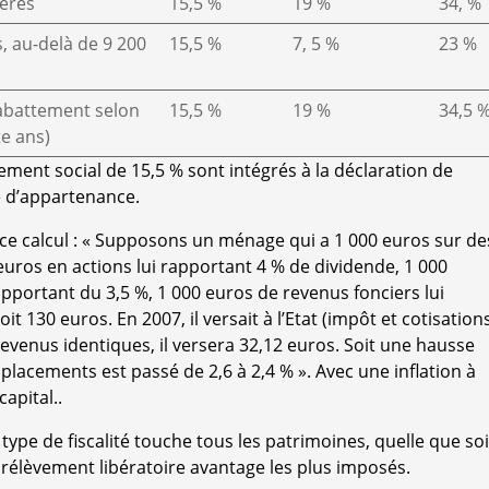
ières
15,5 %
19 %
34, %
s, au-delà de 9 200
15,5 %
7, 5 %
23 %
 abattement selon
15,5 %
19 %
34,5 
te ans)
ement social de 15,5 % sont intégrés à la déclaration de
e d’appartenance.
e ce calcul : « Supposons un ménage qui a 1 000 euros sur de
0 euros en actions lui rapportant 4 % de dividende, 1 000
apportant du 3,5 %, 1 000 euros de revenus fonciers lui
it 130 euros. En 2007, il versait à l’Etat (impôt et cotisation
 revenus identiques, il versera 32,12 euros. Soit une hausse
lacements est passé de 2,6 à 2,4 % ». Avec une inflation à
capital..
 type de fiscalité touche tous les patrimoines, quelle que soi
rélèvement libératoire avantage les plus imposés.