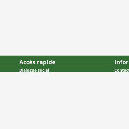
Accès rapide
Info
Dialogue social
Contac
Conditions d’emploi
Mentio
Environnement économique
Plan du
Protection sociale
Société
Entreprise
Europe, Monde
© 2005 - 2026