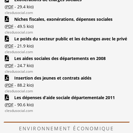
(
PDF
-
29.4 kio
)
clesdusocial.com
Niches fiscales, exonérations, dépenses sociales
(
PDF
-
49.5 kio
)
clesdusocial.com
Le poids du secteur public et les échanges avec le privé
(
PDF
-
21.9 kio
)
clesdusocial.com
Les aides sociales des départements en 2008
(
PDF
-
24.7 kio
)
clesdusocial.com
Insertion des jeunes et contrats aidés
(
PDF
-
88.2 kio
)
clesdusocial.com
Les dépenses d’aide sociale départementale 2011
(
PDF
-
90.6 kio
)
clesdusocial.com
ENVIRONNEMENT ÉCONOMIQUE