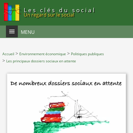
Panneau de gestion des cookies
Les clés du social
Un regard sur le social
MENU
>
>
Accueil
Environnement économique
Politiques publiques
>
Les principaux dossiers sociaux en attente