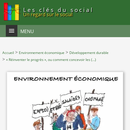
Panneau de gestion des cookies
Les clés du social
Un regard sur le social
MENU
>
>
Accueil
Environnement économique
Développement durable
>
« Réinventer le progrès », ou comment concevoir les (…)