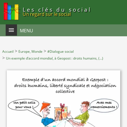
Panneau de gestion des cookies
Les clés du social
Un regard sur le social
MENU
>
>
Accueil
Europe, Monde
#Dialogue social
>
Un exemple d’accord mondial, à Geopost : droits humains, (…)