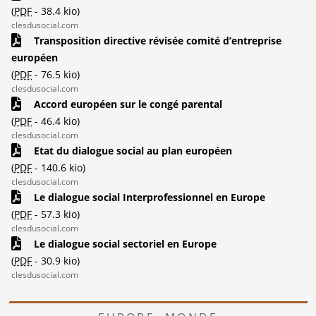
(
PDF
-
38.4 kio
)
clesdusocial.com
Transposition directive révisée comité d’entreprise
européen
(
PDF
-
76.5 kio
)
clesdusocial.com
Accord européen sur le congé parental
(
PDF
-
46.4 kio
)
clesdusocial.com
Etat du dialogue social au plan européen
(
PDF
-
140.6 kio
)
clesdusocial.com
Le dialogue social Interprofessionnel en Europe
(
PDF
-
57.3 kio
)
clesdusocial.com
Le dialogue social sectoriel en Europe
(
PDF
-
30.9 kio
)
clesdusocial.com