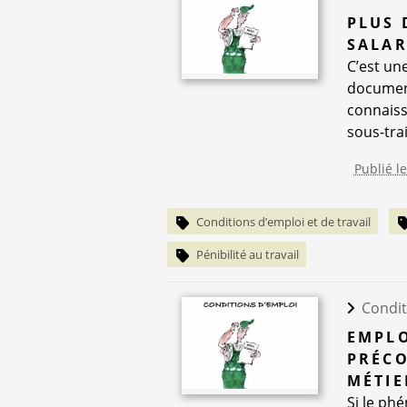
PLUS 
SALAR
C’est une
document
connaiss
sous-trai
Publié l
Conditions d’emploi et de travail
Pénibilité au travail
Condit
EMPLO
PRÉCO
MÉTIE
Si le ph