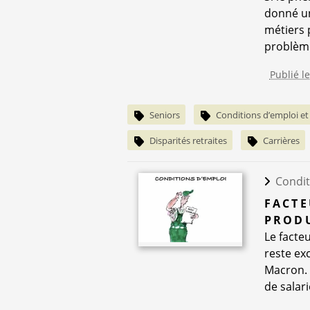
donné une
métiers p
problème 
Publié le
Seniors
Conditions d’emploi et 
Disparités retraites
Carrières
Condit
FACTE
PRODU
Le facte
reste ex
Macron. 
de salari