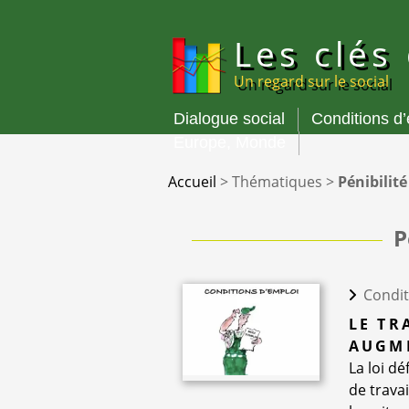
Panneau de gestion des cookies
Les clés
Un regard sur le social
Dialogue social
Conditions d
Menu
Europe, Monde
principal
Accueil
>
Thématiques
>
Pénibilité
P
Condit
LE TR
AUGME
La loi dé
de travai