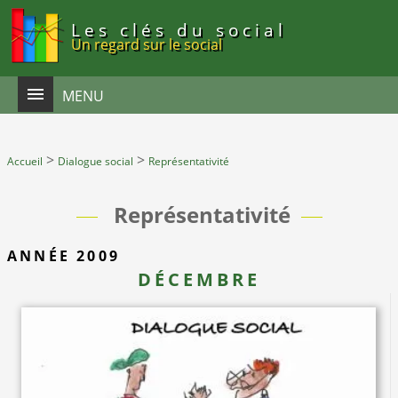
Panneau de gestion des cookies
Les clés du social
Un regard sur le social
MENU
>
>
Accueil
Dialogue social
Représentativité
Représentativité
ANNÉE 2009
DÉCEMBRE