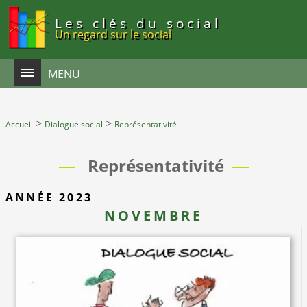
Panneau de gestion des cookies
Les clés du social
Un regard sur le social
MENU
>
>
Accueil
Dialogue social
Représentativité
Représentativité
ANNÉE 2023
NOVEMBRE