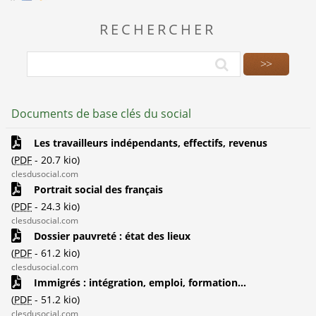
RECHERCHER
Documents de base clés du social
Les travailleurs indépendants, effectifs, revenus
(
PDF
-
20.7 kio
)
clesdusocial.com
Portrait social des français
(
PDF
-
24.3 kio
)
clesdusocial.com
Dossier pauvreté : état des lieux
(
PDF
-
61.2 kio
)
clesdusocial.com
Immigrés : intégration, emploi, formation...
(
PDF
-
51.2 kio
)
clesdusocial.com