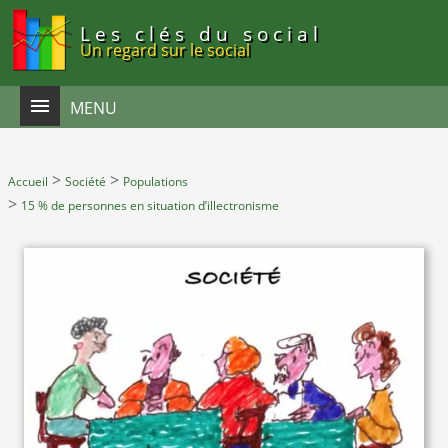
Panneau de gestion des cookies
Les clés du social
Un regard sur le social
MENU
>
>
Accueil
Société
Populations
>
15 % de personnes en situation d’illectronisme