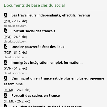
Documents de base clés du social
Les travailleurs indépendants, effectifs, revenus
(
PDF
-
20.7 kio
)
clesdusocial.com
Portrait social des français
(
PDF
-
24.3 kio
)
clesdusocial.com
Dossier pauvreté : état des lieux
(
PDF
-
61.2 kio
)
clesdusocial.com
Immigrés : intégration, emploi, formation...
(
PDF
-
51.2 kio
)
clesdusocial.com
L’immigration en France est de plus en plus européenne
et féminine
(
HTML
-
26.1 kio
)
Portrait des cadres en France
(
HTML
-
26.2 kio
)
Evolution de l’emploi et du rôle des cadres