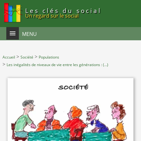
Panneau de gestion des cookies
Les clés du social
Un regard sur le social
MENU
>
>
Accueil
Société
Populations
>
Les inégalités de niveaux de vie entre les générations : (…)