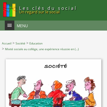
Panneau de gestion des cookies
Les clés du social
Un regard sur le social
MENU
>
>
Accueil
Société
Education
>
Mixité sociale au collège, une expérience réussie en (…)