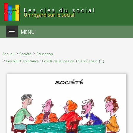
Panneau de gestion des cookies
Les clés du social
Un regard sur le social
MENU
>
>
Accueil
Société
Education
>
Les NEET en France : 12,9 % de jeunes de 15 à 29 ans ni (…)