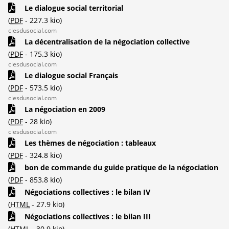
Le dialogue social territorial
(
PDF
-
227.3 kio
)
clesdusocial.com
La décentralisation de la négociation collective
(
PDF
-
175.3 kio
)
clesdusocial.com
Le dialogue social Français
(
PDF
-
573.5 kio
)
clesdusocial.com
La négociation en 2009
(
PDF
-
28 kio
)
clesdusocial.com
Les thèmes de négociation : tableaux
(
PDF
-
324.8 kio
)
bon de commande du guide pratique de la négociation
(
PDF
-
853.8 kio
)
Négociations collectives : le bilan IV
(
HTML
-
27.9 kio
)
Négociations collectives : le bilan III
(
HTML
-
30.9 kio
)