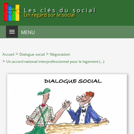
Panneau de gestion des cookies
Les clés du social
Un regard sur le social
MENU
>
>
Accueil
Dialogue social
Négociation
>
Un accord national interprofessionnel pour le logement (…)