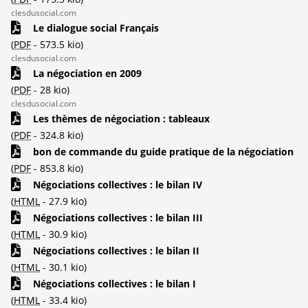
clesdusocial.com
Le dialogue social Français
(
PDF
-
573.5 kio
)
clesdusocial.com
La négociation en 2009
(
PDF
-
28 kio
)
clesdusocial.com
Les thèmes de négociation : tableaux
(
PDF
-
324.8 kio
)
bon de commande du guide pratique de la négociation
(
PDF
-
853.8 kio
)
Négociations collectives : le bilan IV
(
HTML
-
27.9 kio
)
Négociations collectives : le bilan III
(
HTML
-
30.9 kio
)
Négociations collectives : le bilan II
(
HTML
-
30.1 kio
)
Négociations collectives : le bilan I
(
HTML
-
33.4 kio
)